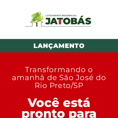
LANÇAMENTO
Transformando o
amanhã de São José do
Rio Preto/SP
Você está
pronto para